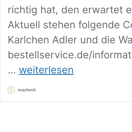
richtig hat, den erwartet 
Aktuell stehen folgende 
Karlchen Adler und die W
bestellservice.de/inform
Adler
…
weiterlesen
Karlchen
und
die
machmit
Politik:
kostenlose
Comics
rund
um
das
Thema