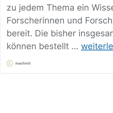
zu jedem Thema ein Wisse
Forscherinnen und Forsch
bereit. Die bisher insges
Akademics:
können bestellt …
weiterl
Wissenschaftscomi
für
Kids
machmit