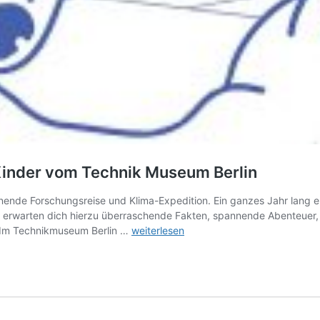
 Kinder vom Technik Museum Berlin
nde Forschungsreise und Klima-Expedition. Ein ganzes Jahr lang erfo
 erwarten dich hierzu überraschende Fakten, spannende Abenteuer, 
Auf
t Im Technikmuseum Berlin …
weiterlesen
dünnem
Eis:
Der
Polar-
Podcast
für