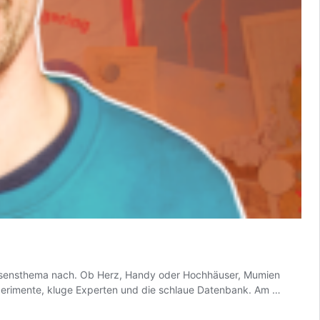
ssensthema nach. Ob Herz, Handy oder Hochhäuser, Mumien
CheckPo
perimente, kluge Experten und die schlaue Datenbank. Am …
der
Wissens