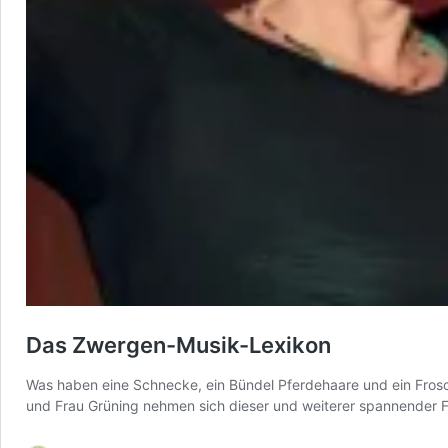
Das Zwergen-Musik-Lexikon
Was haben eine Schnecke, ein Bündel Pferdehaare und ein Frosc
und Frau Grüning nehmen sich dieser und weiterer spannender F