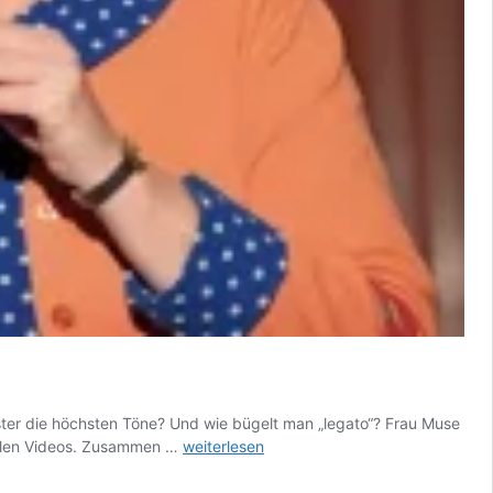
ster die höchsten Töne? Und wie bügelt man „legato“? Frau Muse
Das
vollen Videos. Zusammen …
weiterlesen
Zwergen-
Musik-