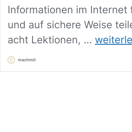
Informationen im Internet
und auf sichere Weise tei
Digital
acht Lektionen, …
weiterl
Enquirer
Kit:
werde
machmit
zum
digitalen
Entdecker