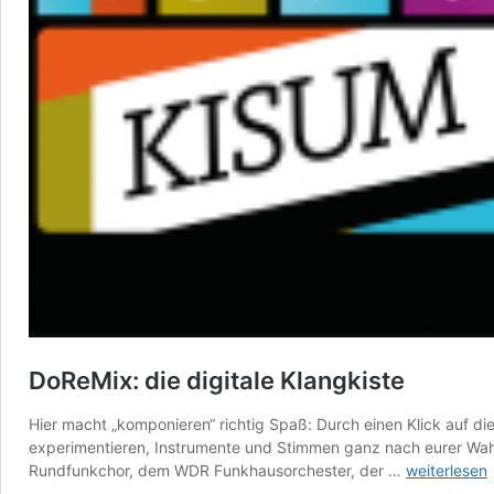
DoReMix: die digitale Klangkiste
Hier macht „komponieren“ richtig Spaß: Durch einen Klick auf di
experimentieren, Instrumente und Stimmen ganz nach eurer W
DoReMix:
Rundfunkchor, dem WDR Funkhausorchester, der …
weiterlesen
die