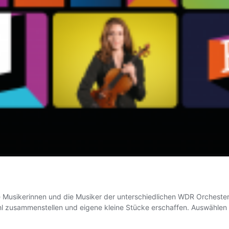
e Musikerinnen und die Musiker der unterschiedlichen WDR Orchester 
ahl zusammenstellen und eigene kleine Stücke erschaffen. Auswäh