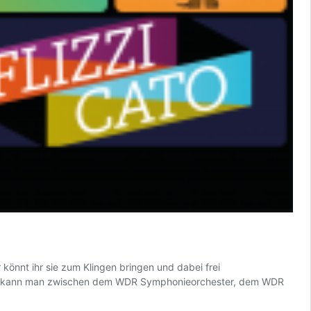
könnt ihr sie zum Klingen bringen und dabei frei
len kann man zwischen dem WDR Symphonieorchester, dem WDR