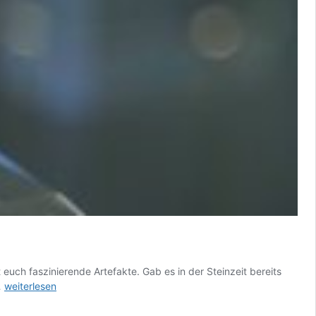
euch faszinierende Artefakte. Gab es in der Steinzeit bereits
Eine
…
weiterlesen
archäologische
Reise