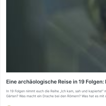
Eine archäologische Reise in 19 Folgen:
In 19 Folgen nimmt euch die Reihe „Ich kam, sah und kapierte!“ 
Gärten? Was macht ein Drache bei den Römern? Was hat es mit de