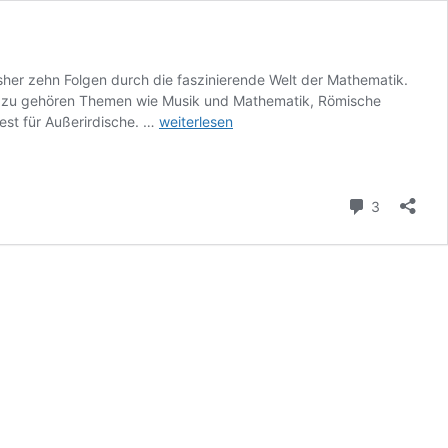
sher zehn Folgen durch die faszinierende Welt der Mathematik.
azu gehören Themen wie Musik und Mathematik, Römische
Eine
est für Außerirdische. …
weiterlesen
Reise
durch
den
Kommenta
Mathe-
3
Kosmos:
Mathematik
zum
Hören