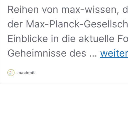
Reihen von max-wissen, 
der Max-Planck-Gesellscha
Einblicke in die aktuelle 
GEOMAX,
Geheimnisse des …
weite
TECHMAX,
BIOMAX:
kostenlose
machmit
Forscherhefte