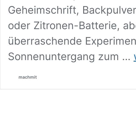
Geheimschrift, Backpulve
oder Zitronen-Batterie, a
überraschende Experiment
J
Sonnenuntergang zum …
E
e
a
machmit
e
E
N