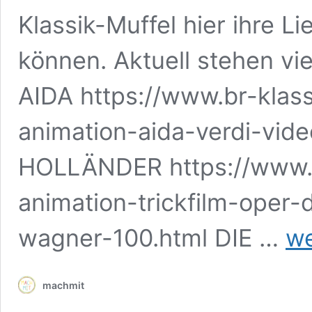
Klassik-Muffel hier ihre 
können. Aktuell stehen vi
AIDA https://www.br-klass
animation-aida-verdi-vid
HOLLÄNDER https://www.b
animation-trickfilm-oper-
Klassi
wagner-100.html DIE …
we
aber
zack,
zack:
machmit
die
Lego-