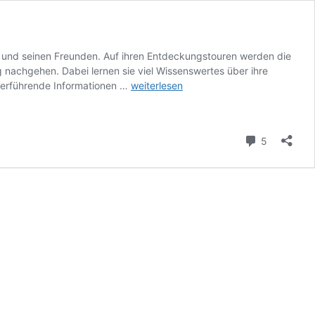
sch und seinen Freunden. Auf ihren Entdeckungstouren werden die
 nachgehen. Dabei lernen sie viel Wissenswertes über ihre
Kleine
terführende Informationen …
weiterlesen
Flossen,
große
Neugierde:
Kommenta
5
Naturwissenschaft
mit
Filipp
Fisch