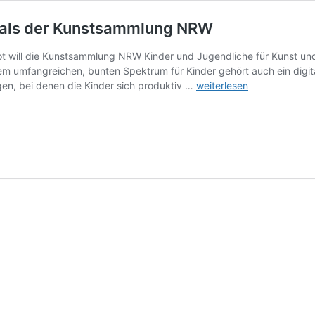
rials der Kunstsammlung NRW
ot will die Kunstsammlung NRW Kinder und Jugendliche für Kunst und 
em umfangreichen, bunten Spektrum für Kinder gehört auch ein digi
MACH
gen, bei denen die Kinder sich produktiv …
weiterlesen
´S
WIE…:
die
digitalen
Kunsttutorials
der
Kunstsammlung
NRW