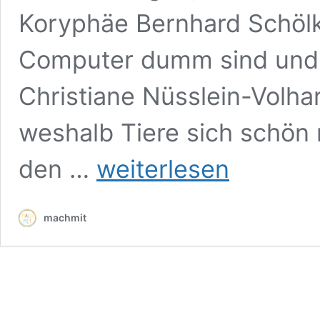
Koryphäe Bernhard Schölk
Computer dumm sind und N
Christiane Nüsslein-Volha
weshalb Tiere sich schön
Mit
den …
weiterlesen
Humor
und
Verstand:
machmit
die
digitalen
Vorlesungen
der
Tübinger
Kinder-
Uni