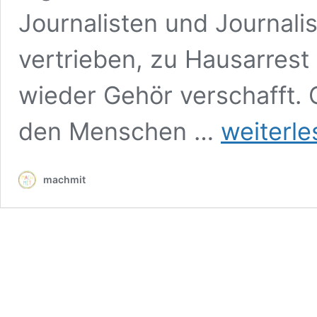
Journalisten und Journalis
vertrieben, zu Hausarrest 
wieder Gehör verschafft. G
Mit
den Menschen …
weiterle
Minecraft
für
die
machmit
Pressefreiheit:
die
digitale
„Uncensored
Library“