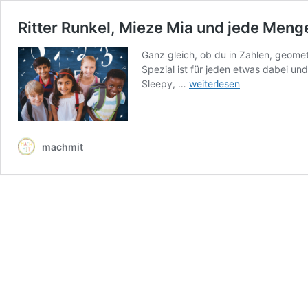
Ritter Runkel, Mieze Mia und jede Meng
Ganz gleich, ob du in Zahlen, geomet
Spezial ist für jeden etwas dabei 
Ritter
Sleepy, …
weiterlesen
Runkel,
Mieze
Mia
und
machmit
jede
Menge
coole
Lamas:
Mathespaß
für
die
Jüngeren