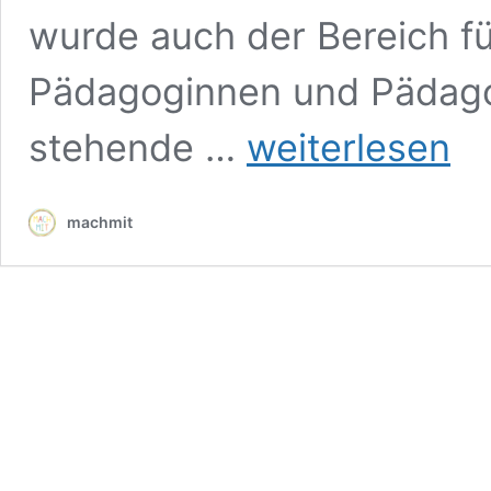
wurde auch der Bereich fü
Pädagoginnen und Pädago
Wilde
stehende …
weiterlesen
Tiere
entdecken
und
machmit
erforschen:
die
Wildtierfreunde