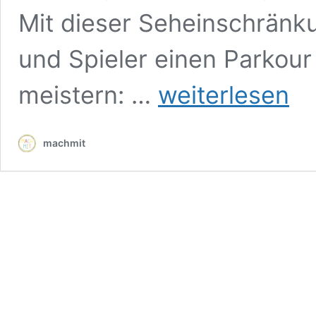
Mit dieser Seheinschränk
und Spieler einen Parkou
Zug
meistern: …
weiterlesen
in
Sicht:
das
machmit
etwas
andere
Adventure-
Game