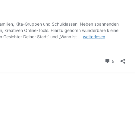
Familien, Kita-Gruppen und Schulklassen. Neben spannenden
, kreativen Online-Tools. Hierzu gehören wunderbare kleine
Jüdisches
en Gesichter Deiner Stadt“ und „Wann ist …
weiterlesen
Museum
München:
digitale
Kommenta
5
und
analoge
Bildungsangebote