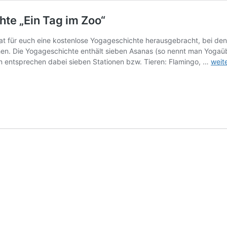
te „Ein Tag im Zoo“
“ hat für euch eine kostenlose Yogageschichte herausgebracht, bei
hen. Die Yogageschichte enthält sieben Asanas (so nennt man Yoga
Kind
n entsprechen dabei sieben Stationen bzw. Tieren: Flamingo, …
weit
stark
mach
die
Yoga
Gesc
„Ein
Tag
im
Zoo“