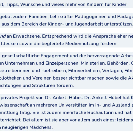
t, Tipps, Wünsche und vieles mehr von Kindern für Kinder.
bot zudem Familien, Lehrkräfte, Pädagoginnen und Pädagog
n aus dem Bereich der Kinder- und Jugendarbeit unterstützen.
und
an Erwachsene. Entsprechend wird die Ansprache eher ne
decken sowie die begleitete Mediennutzung fördern.
esellschaftliche Engagement und die hervorragende Arbeit v
en Unternehmen und Einzelpersonen, Ministerien, Behörden, 
betreiberinnen und -betreibern, Filmverleihern, Verlagen, Fi
bliotheken und Vereinen besser sichtbar machen sowie die 
richtungen und Strukturen fördern.
rivates Projekt von Dr. Anke J. Hübel. Dr. Anke J. Hübel hat
ssenschaft an mehreren Universitäten im In- und Ausland stu
mittlung tätig. Sie ist zudem mehrfache Buchautorin und hat
errichtet. Bei allem ist sie aber vor allem auch eines: leide
 neugierigen Mädchens.