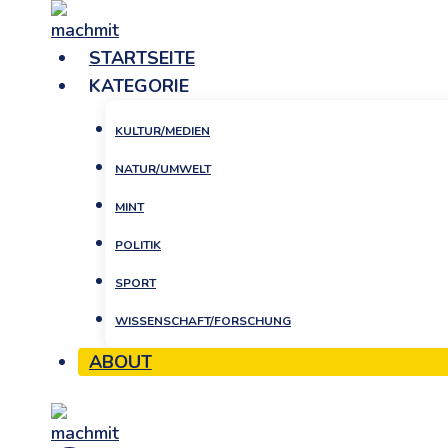
Zum
Inhalt
STARTSEITE
springen
KATEGORIE
KULTUR/MEDIEN
NATUR/UMWELT
MINT
POLITIK
SPORT
WISSENSCHAFT/FORSCHUNG
ABOUT