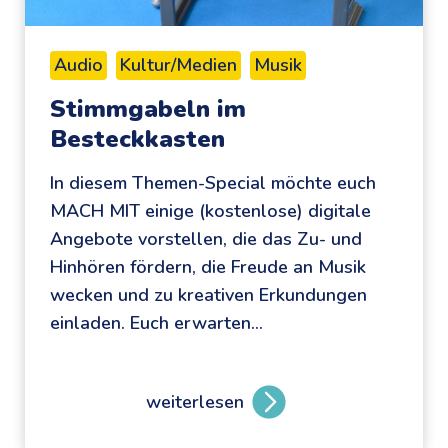
n
t
t
e
Audio
Kultur/Medien
Musik
e
u
Stimmgabeln im
r
e
Besteckkasten
r
r
i
In diesem Themen-Special möchte euch
c
MACH MIT einige (kostenlose) digitale
h
Angebote vorstellen, die das Zu- und
t
Hinhören fördern, die Freude an Musik
s
wecken und zu kreativen Erkundungen
m
einladen. Euch erwarten…
a
t
e
weiterlesen
S
r
t
i