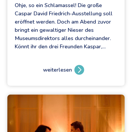
Ohje, so ein Schlamassel! Die große
Caspar David Friedrich-Ausstellung soll
eröffnet werden. Doch am Abend zuvor
bringt ein gewaltiger Nieser des
Museumsdirektors alles durcheinander.
Könnt ihr den drei Freunden Kaspar,…
weiterlesen
D
e
r
g
e
w
a
l