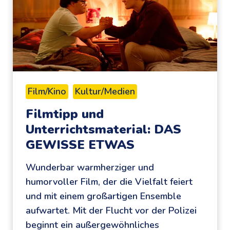
t
i
g
e
N
i
Film/Kino
Kultur/Medien
e
Filmtipp und
s
Unterrichtsmaterial: DAS
e
GEWISSE ETWAS
r
–
Wunderbar warmherziger und
u
humorvoller Film, der die Vielfalt feiert
n
und mit einem großartigen Ensemble
d
aufwartet. Mit der Flucht vor der Polizei
w
beginnt ein außergewöhnliches
e