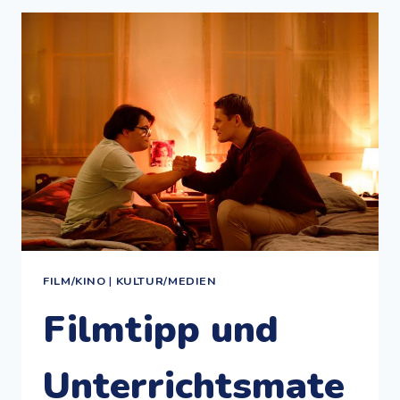
–
UND
WEITERE
MUSEUMSABENTEUER
FILM/KINO
|
KULTUR/MEDIEN
Filmtipp und
Unterrichtsmate