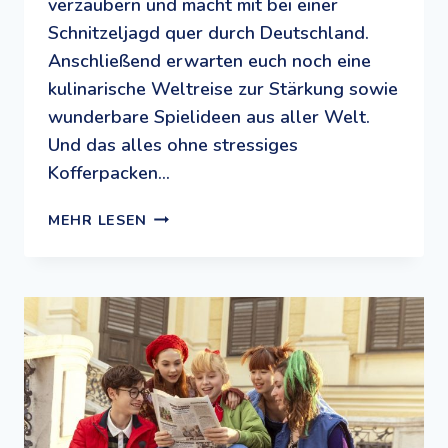
verzaubern und macht mit bei einer
Schnitzeljagd quer durch Deutschland.
Anschließend erwarten euch noch eine
kulinarische Weltreise zur Stärkung sowie
wunderbare Spielideen aus aller Welt.
Und das alles ohne stressiges
Kofferpacken…
BITTE
MEHR LESEN
EINSTEIGEN:
WIR
REISEN
MIT
EUCH
UM
DIE
WELT!