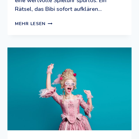
eine wertvolle Spieluhr spurlos. Ein
Rätsel, das Bibi sofort aufklären…
FILMTIPP
MEHR LESEN
UND
UNTERRICHTSMATERIAL:
BIBI
BLOCKSBERG
–
DIE
TOTAL
VERHEXTE
ZEITREISE