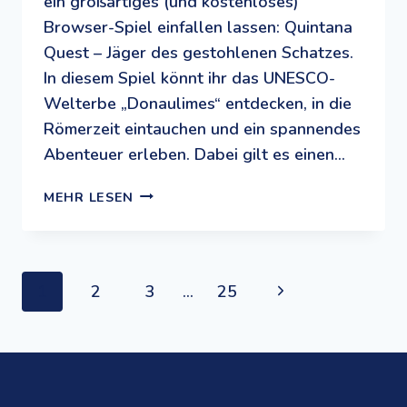
ein großartiges (und kostenloses)
Browser-Spiel einfallen lassen: Quintana
Quest – Jäger des gestohlenen Schatzes.
In diesem Spiel könnt ihr das UNESCO-
Welterbe „Donaulimes“ entdecken, in die
Römerzeit eintauchen und ein spannendes
Abenteuer erleben. Dabei gilt es einen…
QUINTANA
MEHR LESEN
QUEST
–
JÄGER
DES
Seitennavigation
Next
1
2
3
…
25
GESTOHLENEN
SCHATZES
Page