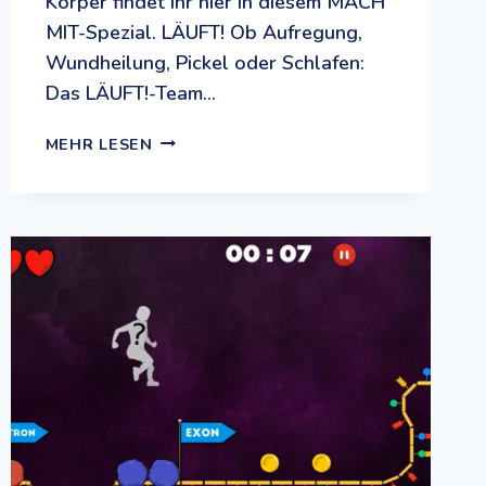
Körper findet ihr hier in diesem MACH
MIT-Spezial. LÄUFT! Ob Aufregung,
Wundheilung, Pickel oder Schlafen:
Das LÄUFT!-Team…
HAARE
MEHR LESEN
AUF
DEN
ZÄHNEN
UND
EIN
SCHLAGZEUG
IM
KÖRPER:
EIN
VERRÜCKT-
FANTASTISCHES
KÖRPERSPEZIAL