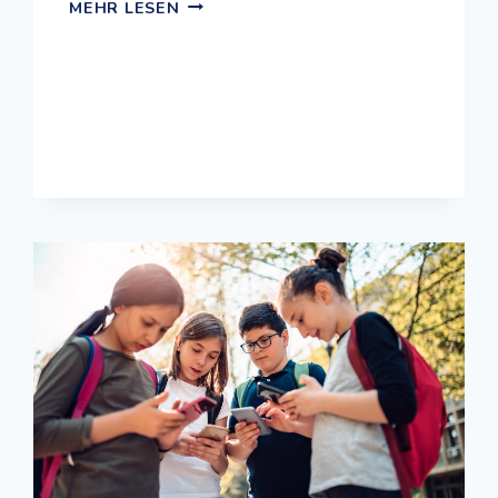
SPIEL
MEHR LESEN
DICH
SCHLAU:
COOLE
GAMES
AUS
DEN
MINT-
BEREICHEN