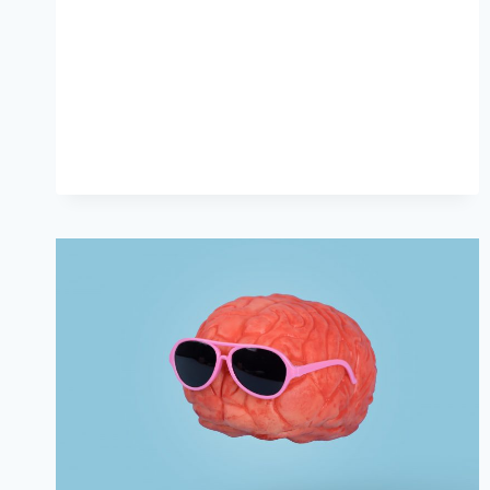
PEZIAL, D
AS K
ICKT