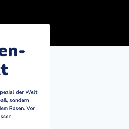
en-
kt
pezial der Welt
Spaß, sondern
dem Rasen. Vor
assen.