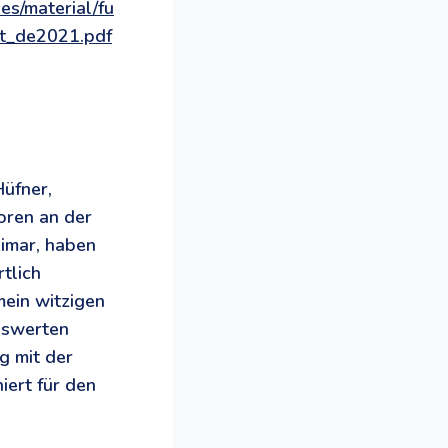
les/material/fu
ht_de2021.pdf
Hüfner,
soren an der
imar, haben
tlich
ein witzigen
nswerten
g mit der
iert für den