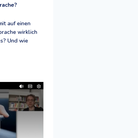
prache?
it auf einen
prache wirklich
us? Und wie