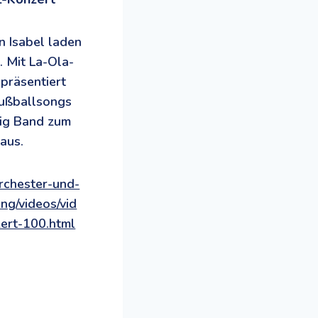
n Isabel laden
. Mit La-Ola-
 präsentiert
Fußballsongs
ig Band zum
aus.
rchester-und-
ng/videos/vid
zert-100.html