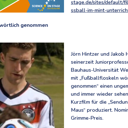
stage.de/sites/default/fi
ssball-im-mint-unterric
 wörtlich genommen
Jörn Hintzer und Jakob 
seinerzeit Juniorprofes
Bauhaus-Universität We
mit „Fußballfloskeln wör
genommen“ einen ungem
und immer wieder sehe
Kurzfilm für die „Sendun
Maus“ produziert. Nomin
Grimme-Preis.