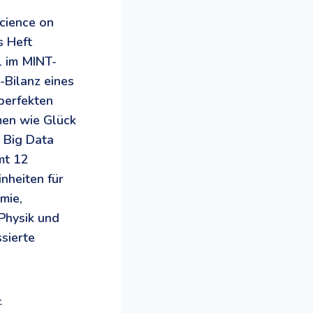
cience on
s Heft
l im MINT-
-Bilanz eines
perfekten
men wie Glück
n Big Data
mt 12
nheiten für
mie,
 Physik und
ssierte
-