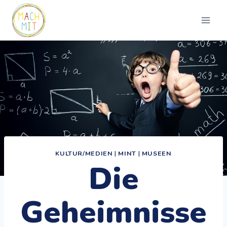
Zum
Inhalt
springen
KULTUR/MEDIEN
|
MINT
|
MUSEEN
Die
Geheimnisse