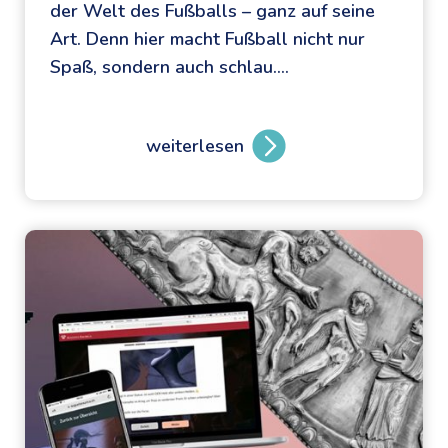
der Welt des Fußballs – ganz auf seine
Art. Denn hier macht Fußball nicht nur
Spaß, sondern auch schlau….
weiterlesen
F
u
ß
b
a
l
l
:
e
i
n