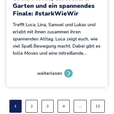
Garten und ein spannendes
n
Finale: #starkWieWir
t
a
Trefft Luca, Lina, Samuel und Lukas und
l
erlebt mit ihnen zusammen ihren
e
spannenden Alltag. Luca zeigt euch, wie
r
viel Spaß Bewegung macht. Dabei gibt es
S
tolle Moves und eine mitreißende…
t
ä
r
weiterlesen
C
k
o
e
o
:
l
R
S
e
o
1
2
3
4
…
12
M
c