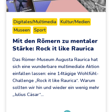
T
h
e
Digitales/Multimedia
Kultur/Medien
m
Museen
Sport
e
n
Mit den Römern zu mentaler
-
Stärke: Rock it like Raurica
S
Das Römer-Museum Augusta Raurica hat
p
sich eine wunderbare multimediale Aktion
e
einfallen lassen: eine 14tägige Wohlfühl-
z
Challenge „Rock it like Raurica“. Warum
i
sollten wir hin und wieder ein wenig mehr
a
„Julius Cäsar“…
l
,
d