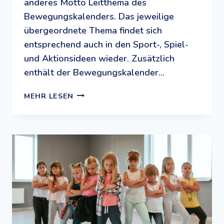
anderes Motto Leitthema des
Bewegungskalenders. Das jeweilige
übergeordnete Thema findet sich
entsprechend auch in den Sport-, Spiel-
und Aktionsideen wieder. Zusätzlich
enthält der Bewegungskalender…
MIT
MEHR LESEN
SPORT
UND
SPIEL
DURCHS
JAHR:
DER
(KOSTENLOSE)
BEWEGUNGSKALENDER