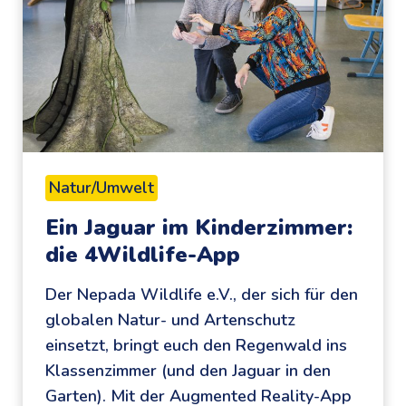
e
c
d
a
i
s
e
t
f
“
a
S
s
c
Natur/Umwelt
z
h
Ein Jaguar im Kinderzimmer:
i
o
die 4Wildlife-App
n
o
i
l
Der Nepada Wildlife e.V., der sich für den
e
’
globalen Natur- und Artenschutz
r
s
einsetzt, bringt euch den Regenwald ins
e
o
Klassenzimmer (und den Jaguar in den
n
u
Garten). Mit der Augmented Reality-App
d
t