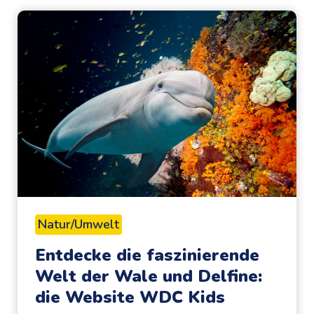
u
r
k
u
n
d
e
m
u
s
e
Natur/Umwelt
u
Entdecke die faszinierende
m
Welt der Wale und Delfine:
L
die Website WDC Kids
e
i