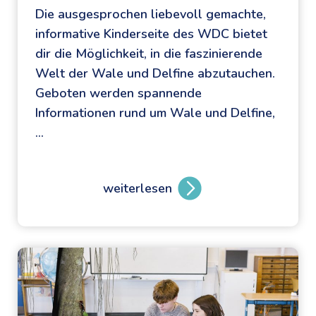
Die ausgesprochen liebevoll gemachte,
p
informative Kinderseite des WDC bietet
z
dir die Möglichkeit, in die faszinierende
i
Welt der Wale und Delfine abzutauchen.
g
Geboten werden spannende
:
Informationen rund um Wale und Delfine,
d
…
e
r
V
weiterlesen
E
i
n
d
t
e
d
o
e
p
c
o
k
d