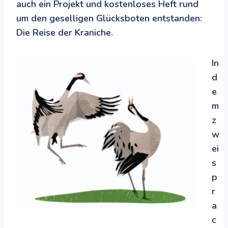
auch ein Projekt und kostenloses Heft rund
um den geselligen Glücksboten entstanden:
Die Reise der Kraniche.
In
d
e
m
z
w
ei
s
p
r
a
c