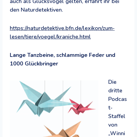
auch als Glücksvögel gelten, erfahrt ihr bei
den Naturdetektiven.
https://naturdetektive.bfn.de/lexikon/zum-
lesen/tiere/voegel/kraniche.html
Lange Tanzbeine, schlammige Feder und
1000 Glückbringer
Die
dritte
Podcas
t-
Staffel
von
„Winni