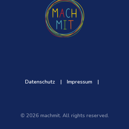
u
e
c
m
k
e
m
n
e
r
Datenschutz
|
Impressum
|
i
e
© 2026 machmit. All rights reserved.