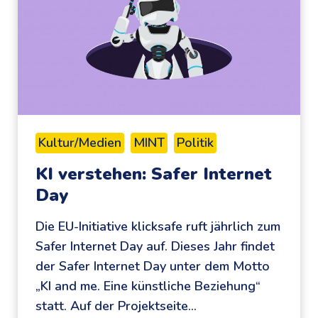
s
t
e
l
n
:
V
Kultur/Medien
MINT
Politik
e
KI verstehen: Safer Internet
r
Day
b
l
Die EU-Initiative klicksafe ruft jährlich zum
ü
Safer Internet Day auf. Dieses Jahr findet
f
der Safer Internet Day unter dem Motto
f
„KI and me. Eine künstliche Beziehung“
e
statt. Auf der Projektseite…
n