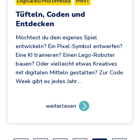
Digitales/Multimedia
MINT
f
a
Tüfteln, Coden und
e
p
Entdecken
r
i
I
e
Möchtest du dein eigenes Spiel
n
r
entwickeln? Ein Pixel-Symbol entwerfen?
t
Eine KI trainieren? Einen Lego-Roboter
e
bauen? Oder vielleicht etwas Kreatives
r
mit digitalen Mitteln gestalten? Zur Code
n
Week gibt es jedes Jahr…
e
t
D
weiterlesen
T
a
ü
y
f
t