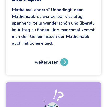
Mathe mal anders? Unbedingt, denn
Mathematik ist wunderbar vielfältig,
spannend, teils wunderschön und überall
im Alltag zu finden. Und manchmal kommt
man den Geheimnissen der Mathematik
auch mit Schere und…
weiterlesen
M
a
t
h
e
b
a