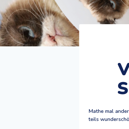
V
S
Mathe mal anders
teils wunderschö