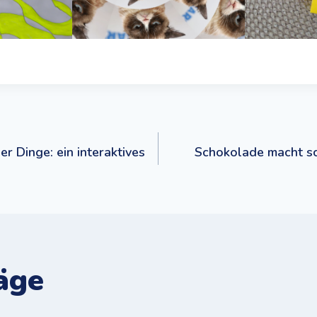
navigation
r Dinge: ein interaktives
Schokolade macht sc
äge