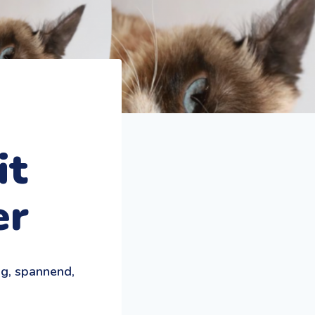
it
er
ig, spannend,