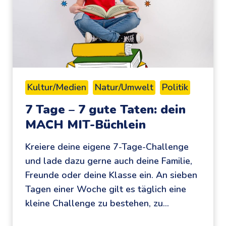
,
D
e
m
o
k
Kultur/Medien
Natur/Umwelt
Politik
r
7 Tage – 7 gute Taten: dein
a
MACH MIT-Büchlein
t
i
Kreiere deine eigene 7-Tage-Challenge
e
und lade dazu gerne auch deine Familie,
-
Freunde oder deine Klasse ein. An sieben
C
Tagen einer Woche gilt es täglich eine
h
kleine Challenge zu bestehen, zu…
e
c