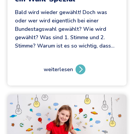
Bald wird wieder gewählt! Doch was
oder wer wird eigentlich bei einer
Bundestagswahl gewählt? Wie wird
gewählt? Was sind 1. Stimme und 2.
Stimme? Warum ist es so wichtig, dass…
weiterlesen
W
a
h
l
m
a
u
s