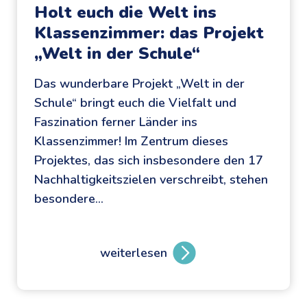
Holt euch die Welt ins
n
a
Klassenzimmer: das Projekt
:
t
„Welt in der Schule“
d
o
e
r
Das wunderbare Projekt „Welt in der
i
:
Schule“ bringt euch die Vielfalt und
n
e
Faszination ferner Länder ins
M
i
Klassenzimmer! Im Zentrum dieses
A
n
Projektes, das sich insbesondere den 17
C
W
Nachhaltigkeitszielen verschreibt, stehen
H
a
besondere…
M
h
I
l
T
-
weiterlesen
H
-
S
o
B
p
l
ü
e