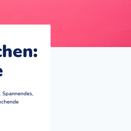
chen:
e
al Spannendes,
rechende