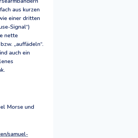
orsearmbändern
fach aus kurzen
ie einer dritten
use-Signal“)
e nette
bzw. „auffädeln“.
ind auch ein
lenes
k.
uel Morse und
ten/samuel-