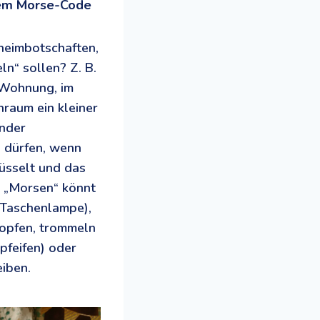
dem Morse-Code
heimbotschaften,
ln“ sollen? Z. B.
 Wohnung, im
raum ein kleiner
inder
n dürfen, wenn
lüsselt und das
 „Morsen“ könnt
. Taschenlampe),
lopfen, trommeln
feifen) oder
reiben.