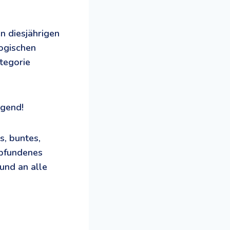
 diesjährigen
ogischen
tegorie
igend!
s, buntes,
mpfundenes
und an alle