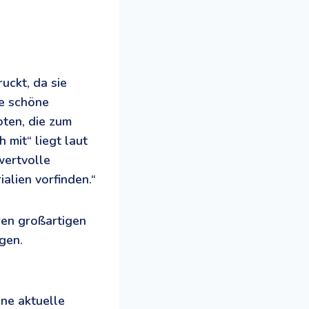
uckt, da sie
ie schöne
oten, die zum
mit“ liegt laut
wertvolle
lien vorfinden.“
ren großartigen
gen.
ine aktuelle