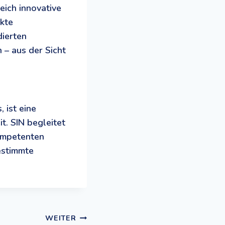
eich innovative
ukte
dierten
 – aus der Sicht
 ist eine
t. SIN begleitet
ompetenten
estimmte
WEITER