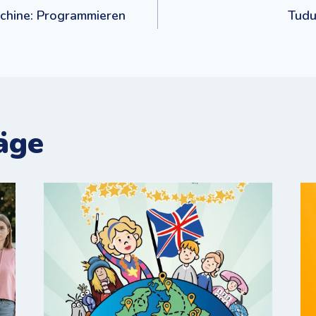
navigation
hine: Programmieren
Tudu
äge