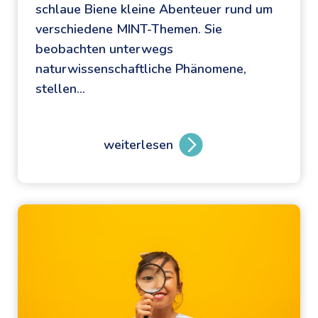
schlaue Biene kleine Abenteuer rund um
c
verschiedene MINT-Themen. Sie
i
beobachten unterwegs
e
naturwissenschaftliche Phänomene,
n
stellen…
c
e
A
weiterlesen
t
U
H
n
o
t
m
e
e
r
m
w
i
e
t
g
S
s