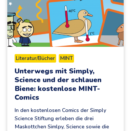
d
e
E
x
p
e
r
Literatur/Bücher
MINT
i
Unterwegs mit Simply,
m
Science und der schlauen
e
Biene: kostenlose MINT-
n
t
Comics
e
In den kostenlosen Comics der Simply
:
Science Stiftung erleben die drei
#
Maskottchen Simlpy, Science sowie die
S