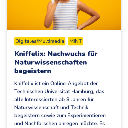
i
m
n
i
a
t
S
i
Digitales/Multimedia
MINT
m
Kniffelix: Nachwuchs für
p
Naturwissenschaften
l
begeistern
y
,
Kniffelix ist ein Online-Angebot der
S
Technischen Universität Hamburg, das
c
alle Interessierten ab 8 Jahren für
i
Naturwissenschaft und Technik
e
begeistern sowie zum Experimentieren
n
und Nachforschen anregen möchte. Es
c