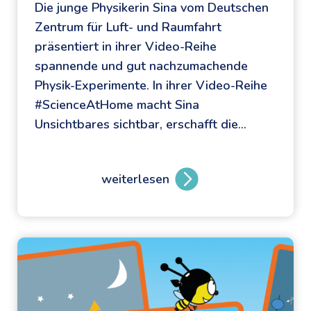
Die junge Physikerin Sina vom Deutschen
Zentrum für Luft- und Raumfahrt
präsentiert in ihrer Video-Reihe
spannende und gut nachzumachende
Physik-Experimente. In ihrer Video-Reihe
#ScienceAtHome macht Sina
Unsichtbares sichtbar, erschafft die…
weiterlesen
S
p
a
n
n
e
n