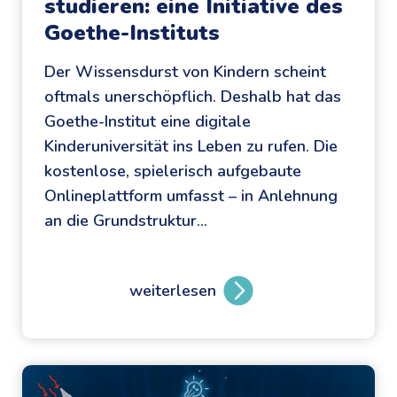
studieren: eine Initiative des
:
Goethe-Instituts
d
r
Der Wissensdurst von Kindern scheint
e
oftmals unerschöpflich. Deshalb hat das
i
Goethe-Institut eine digitale
k
Kinderuniversität ins Leben zu rufen. Die
o
kostenlose, spielerisch aufgebaute
s
Onlineplattform umfasst – in Anlehnung
t
an die Grundstruktur…
e
n
l
weiterlesen
M
o
i
s
t
e
S
H