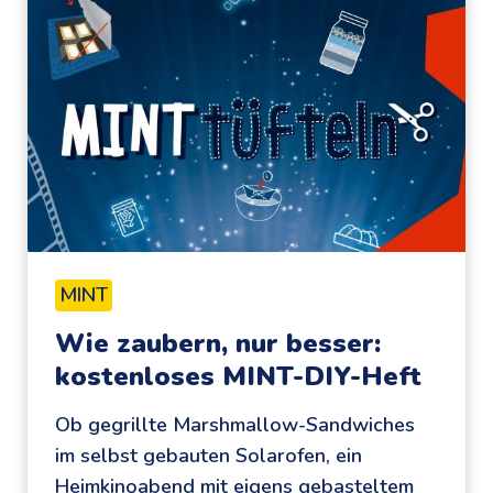
o
e
p
f
h
t
i
e
e
S
c
h
l
a
MINT
u
Wie zaubern, nur besser:
,
kostenloses MINT-DIY-Heft
P
r
Ob gegrillte Marshmallow-Sandwiches
o
im selbst gebauten Solarofen, ein
f
Heimkinoabend mit eigens gebasteltem