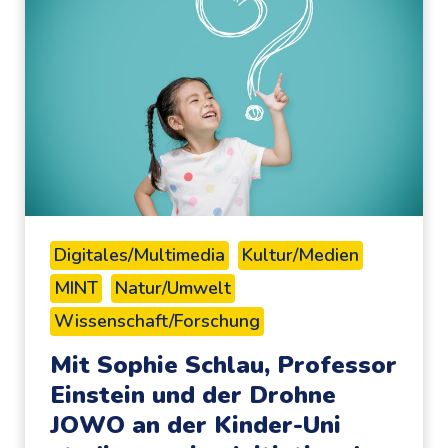
i
m
e
n
t
e
f
ü
r
Digitales/Multimedia
Kultur/Medien
z
MINT
Natur/Umwelt
u
Wissenschaft/Forschung
H
a
Mit Sophie Schlau, Professor
u
Einstein und der Drohne
s
JOWO an der Kinder-Uni
e