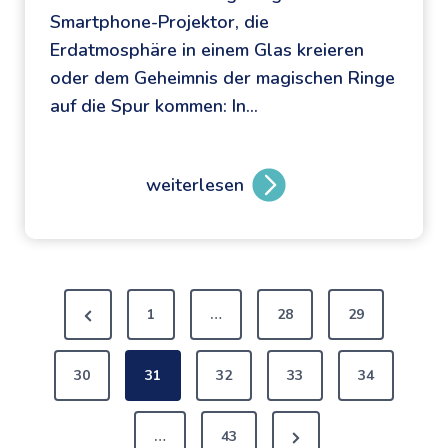
e
Smartphone-Projektor, die
s
Erdatmosphäre in einem Glas kreieren
s
oder dem Geheimnis der magischen Ringe
o
auf die Spur kommen: In…
r
E
i
weiterlesen
W
n
i
s
e
t
z
e
S
a
i
1
…
28
29
u
n
e
b
u
30
31
32
33
34
e
n
r
d
i
…
43