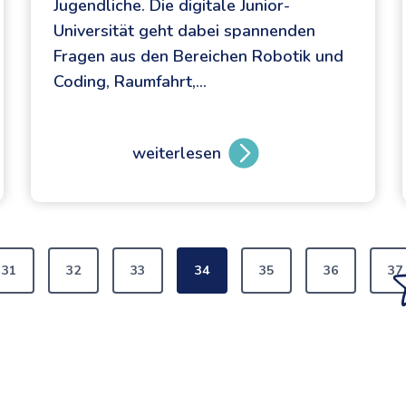
Jugendliche. Die digitale Junior-
Universität geht dabei spannenden
Fragen aus den Bereichen Robotik und
Coding, Raumfahrt,…
weiterlesen
D
i
g
i
t
31
32
33
34
35
36
37
a
l
e
J
u