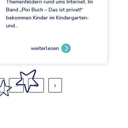
Themenfeldern rund ums Internet. Im
Band „Pixi Buch – Das ist privat!“
bekommen Kinder im Kindergarten-
und…
weiterlesen
D
i
e
D
a
…
43
t
e
n
-
F