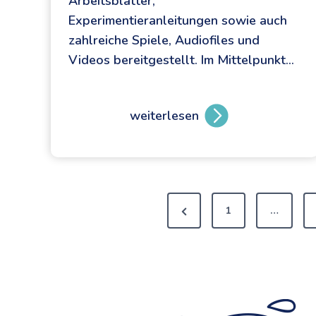
Arbeitsblätter,
Experimentieranleitungen sowie auch
zahlreiche Spiele, Audiofiles und
Videos bereitgestellt. Im Mittelpunkt…
weiterlesen
S
p
a
n
S
n
1
…
u
n
e
g
,
i
S