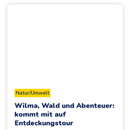
a
D
e
l
f
i
n
e
u
n
d
Natur/Umwelt
e
Wilma, Wald und Abenteuer:
i
kommt mit auf
n
Entdeckungstour
J
a