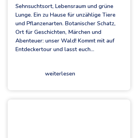
Sehnsuchtsort, Lebensraum und grüne
g
Lunge. Ein zu Hause für unzählige Tiere
u
und Pflanzenarten. Botanischer Schatz,
a
Ort für Geschichten, Märchen und
r
Abenteuer: unser Wald! Kommt mit auf
i
Entdeckertour und lasst euch…
m
K
l
weiterlesen
W
a
i
s
l
s
m
e
a
n
,
z
W
i
a
m