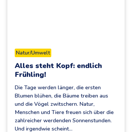
l
m
d
e
u
r
n
:
d
F
A
a
Natur/Umwelt
b
s
Alles steht Kopf: endlich
e
z
Frühling!
n
i
t
n
Die Tage werden länger, die ersten
e
a
Blumen blühen, die Bäume treiben aus
u
t
und die Vögel zwitschern. Natur,
e
i
Menschen und Tiere freuen sich über die
r
o
zahlreicher werdenden Sonnenstunden.
:
n
Und irgendwie scheint…
k
R