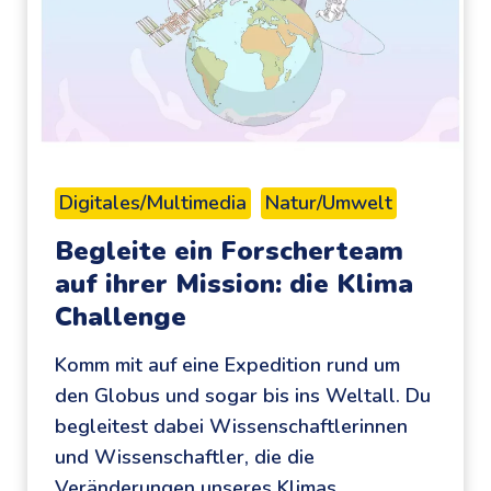
e
l
r
i
V
c
e
k
g
-
e
A
t
p
Digitales/Multimedia
Natur/Umwelt
a
p
Begleite ein Forscherteam
r
auf ihrer Mission: die Klima
i
Challenge
e
r
Komm mit auf eine Expedition rund um
:
den Globus und sogar bis ins Weltall. Du
d
begleitest dabei Wissenschaftlerinnen
e
und Wissenschaftler, die die
r
Veränderungen unseres Klimas