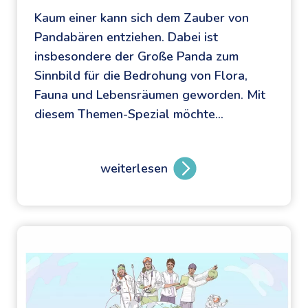
p
Kaum einer kann sich dem Zauber von
i
Pandabären entziehen. Dabei ist
t
insbesondere der Große Panda zum
z
Sinnbild für die Bedrohung von Flora,
e
Fauna und Lebensräumen geworden. Mit
n
diesem Themen-Spezial möchte…
:
d
i
weiterlesen
B
e
e
N
d
a
r
t
o
u
h
r
t
b