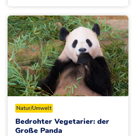
u
g
e
n
a
u
f
u
n
d
O
h
r
Natur/Umwelt
e
Bedrohter Vegetarier: der
n
Große Panda
s