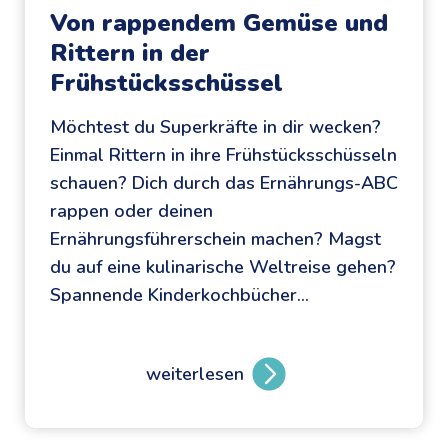
z
Von rappendem Gemüse und
i
Rittern in der
g
Frühstücksschüssel
a
Möchtest du Superkräfte in dir wecken?
r
Einmal Rittern in ihre Frühstücksschüsseln
t
schauen? Dich durch das Ernährungs-ABC
i
rappen oder deinen
g
Ernährungsführerschein machen? Magst
e
du auf eine kulinarische Weltreise gehen?
s
Spannende Kinderkochbücher…
P
r
o
weiterlesen
j
V
e
o
k
n