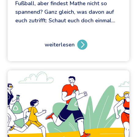
Fußball, aber findest Mathe nicht so
spannend? Ganz gleich, was davon auf
euch zutrifft: Schaut euch doch einmal…
weiterlesen
K
n
o
b
e
l
n
,
D
r
i