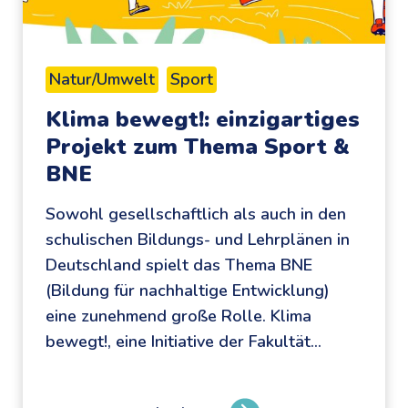
b
b
e
Natur/Umwelt
Sport
l
Klima bewegt!: einzigartiges
n
Projekt zum Thema Sport &
,
BNE
P
a
Sowohl gesellschaftlich als auch in den
s
schulischen Bildungs- und Lehrplänen in
s
Deutschland spielt das Thema BNE
e
(Bildung für nachhaltige Entwicklung)
n
eine zunehmend große Rolle. Klima
:
bewegt!, eine Initiative der Fakultät…
F
u
ß