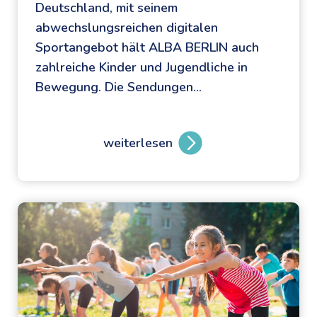
Deutschland, mit seinem
abwechslungsreichen digitalen
Sportangebot hält ALBA BERLIN auch
zahlreiche Kinder und Jugendliche in
Bewegung. Die Sendungen…
weiterlesen
S
p
o
r
t
,
S
p
i