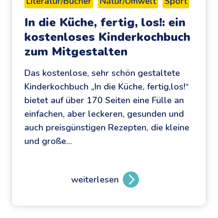
Literatur/Bücher
Natur/Umwelt
Sport
h
In die Küche, fertig, los!: ein
e
kostenloses Kinderkochbuch
n
zum Mitgestalten
:
d
Das kostenlose, sehr schön gestaltete
i
Kinderkochbuch „In die Küche, fertig,los!“
e
bietet auf über 170 Seiten eine Fülle an
Y
einfachen, aber leckeren, gesunden und
o
auch preisgünstigen Rezepten, die kleine
g
und große…
a
-
G
weiterlesen
I
e
n
s
d
c