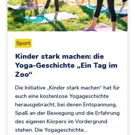
e
l
u
n
d
Sport
S
Kinder stark machen: die
p
Yoga-Geschichte „Ein Tag im
a
Zoo“
ß
:
Die Initiative „Kinder stark machen“ hat für
F
euch eine kostenlose Yogageschichte
i
herausgebracht, bei denen Entspannung,
t
Spaß an der Bewegung und die Erfahrung
m
des eigenen Körpers im Vordergrund
i
stehen. Die Yogageschichte…
t