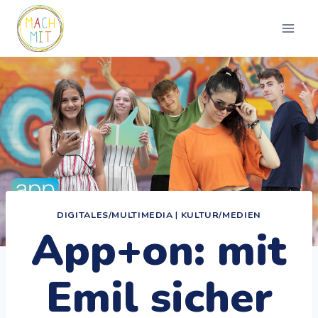
Zum
Inhalt
springen
DIGITALES/MULTIMEDIA
|
KULTUR/MEDIEN
App+on: mit
Emil sicher