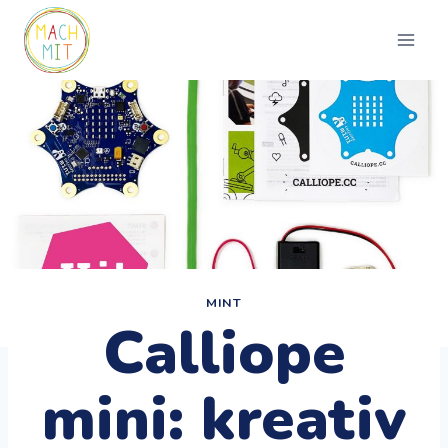
Zum
Inhalt
springen
MINT
Calliope
mini: kreativ