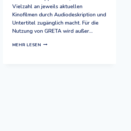
Vielzahl an jeweils aktuellen
Kinofilmen durch Audiodeskription und
Untertitel zugänglich macht. Für die
Nutzung von GRETA wird außer…
GRETA
MEHR LESEN
&
STARKS:
BARRIEREFREIES
KINO
MIT
AUDIODESKRIPTION
UND
UNTERTITEL