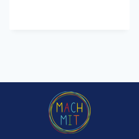
FÜR
KINDER:
DER
PODCAST
RADIOMIKRO
VOM
BAYRISCHEN
RUNDFUNK