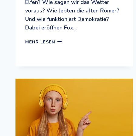
Elfen? Wie sagen wir das Wetter
voraus? Wie lebten die alten Römer?
Und wie funktioniert Demokratie?
Dabei eröffnen Fox…
WUNDERWIGWAM:
MEHR LESEN
DER
HR2-
PODCAST
FÜR
KINDER,
DIE
SPASS A
M M
EHR-W
ISSEN H
ABEN