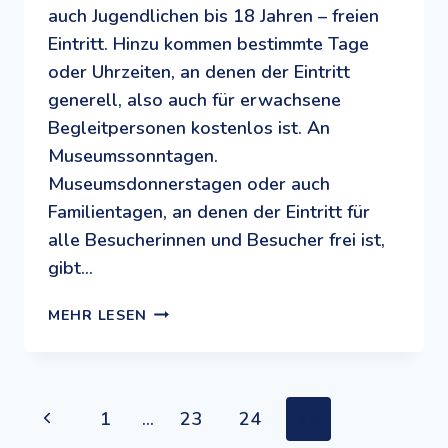
auch Jugendlichen bis 18 Jahren – freien
Eintritt. Hinzu kommen bestimmte Tage
oder Uhrzeiten, an denen der Eintritt
generell, also auch für erwachsene
Begleitpersonen kostenlos ist. An
Museumssonntagen.
Museumsdonnerstagen oder auch
Familientagen, an denen der Eintritt für
alle Besucherinnen und Besucher frei ist,
gibt…
KOSTENLOS
MEHR LESEN
INS
MUSEUM:
KULTUR
SATT
Seitennavigation
Previous
1
…
23
24
25
FÜR
DIE