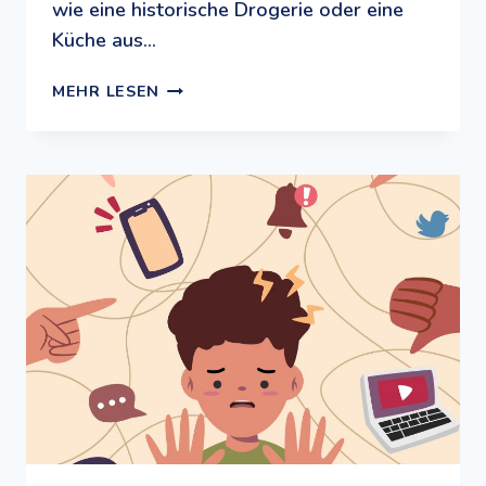
wie eine historische Drogerie oder eine
Küche aus…
DAS
MEHR LESEN
JUNGE
MUSEUM
FRANKFURT:
EIN
MUSEUM
SPEZIELL
FÜR
6-
BIS
14-
JÄHRIGE