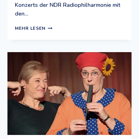
Konzerts der NDR Radiophilharmonie mit
den…
MIT
MEHR LESEN
DEN
SESAMSTRASSEN-S
TARS M
USIK E
NTDECKEN: D
AS P
ROJEKT „
ERNIE U
ND B
ERT G
O M
USIC“