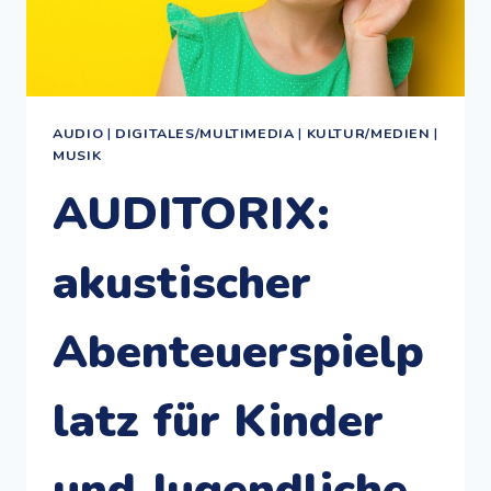
AUDIO
|
DIGITALES/MULTIMEDIA
|
KULTUR/MEDIEN
|
MUSIK
AUDITORIX:
akustischer
Abenteuerspielp
latz für Kinder
und Jugendliche