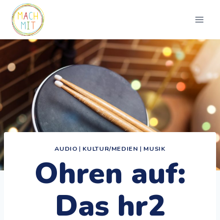
Zum
Inhalt
springen
AUDIO
|
KULTUR/MEDIEN
|
MUSIK
Ohren auf:
Das hr2