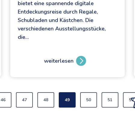
bietet eine spannende digitale
Entdeckungsreise durch Regale,
Schubladen und Kästchen. Die
verschiedenen Ausstellungsstücke,
die…
weiterlesen
K
i
n
d
e
46
47
48
49
50
51
52
r
h
a
f