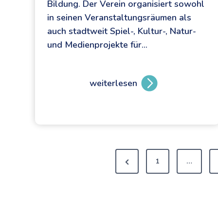
Bildung. Der Verein organisiert sowohl
in seinen Veranstaltungsräumen als
auch stadtweit Spiel-, Kultur-, Natur-
und Medienprojekte für…
weiterlesen
A
n
g
e
b
S
o
1
…
t
e
e
z
u